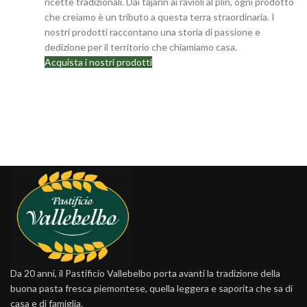
ricette tradizionali. Dai tajarin ai ravioli al plin, ogni prodotto
che creiamo è un tributo a questa terra straordinaria. I
nostri prodotti raccontano una storia di passione e
dedizione per il territorio che chiamiamo casa.
Acquista i nostri prodotti
Da 20 anni, il Pastificio Vallebelbo porta avanti la tradizione della
buona pasta fresca piemontese, quella leggera e saporita che sa di
casa e di famiglia.